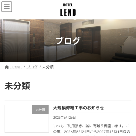
コ
ナ
ン
ビ
テ
ゲ
ン
ー
ツ
シ
へ
ョ
ブログ
ス
ン
キ
に
ッ
移
プ
動
HOME
ブログ
未分類
未分類
大規模修繕工事のお知らせ
未分類
2026年6月26日
いつもご利用頂き、誠に有難う御座います。 こ
の度、2026年8月24日から2027年1月31日迄の